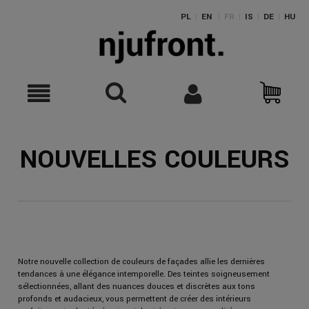
PL
|
EN
|
FR
|
IS
|
DE
|
HU
NOUVELLES COULEURS
Notre nouvelle collection de couleurs de façades allie les dernières
tendances à une élégance intemporelle. Des teintes soigneusement
sélectionnées, allant des nuances douces et discrètes aux tons
profonds et audacieux, vous permettent de créer des intérieurs