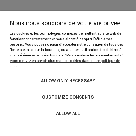
Nous nous soucions de votre vie privée
Les cookies et les technologies connexes permettent au site web de
fonctionner correctement et nous aident à adapter l'offre à vos
606 402 112
besoins. Vous pouvez choisir d'accepter notre utilisation de tous ces
fichiers et aller sur la boutique, ou adapter l'utilisation des fichiers à
vos préférences en sélectionnant "Personnaliser les consentements".
hello@njufront.com
Vous pouvez en savoir plus sur les cookies dans notre politique de
cookie.
Showroom: ul. Strzelecka 14/U1, 03-433 Warszawa
ALLOW ONLY NECESSARY
Nous sommes ouverts du lundi au vendredi de 9h30 à 17h30.
Merci de prendre rendez-vous par téléphone.
CUSTOMIZE CONSENTS
ALLOW ALL
© COPYRIGHT 2017-2021 NJUFRONT.PL · TOUS DROITS
RÉSERVÉS; ·
SKLEP INTERNETOWY SHOPER.PL