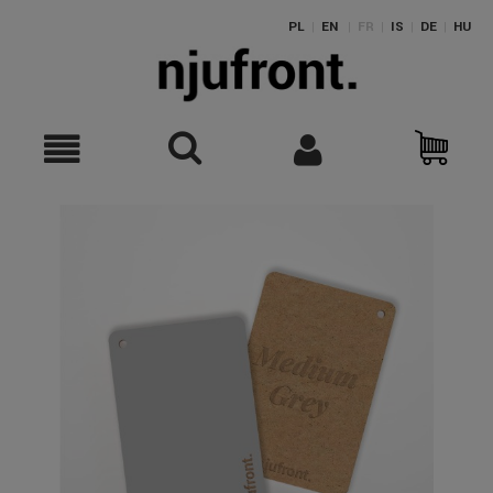
PL
|
EN
|
FR
|
IS
|
DE
|
HU