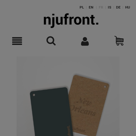
PL
|
EN
|
FR
|
IS
|
DE
|
HU