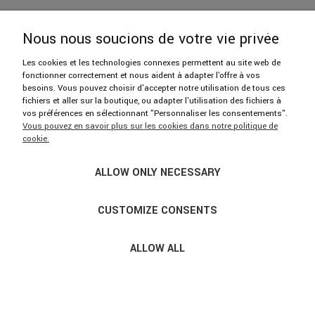
Nous nous soucions de votre vie privée
Les cookies et les technologies connexes permettent au site web de
fonctionner correctement et nous aident à adapter l'offre à vos
606 402 112
besoins. Vous pouvez choisir d'accepter notre utilisation de tous ces
fichiers et aller sur la boutique, ou adapter l'utilisation des fichiers à
vos préférences en sélectionnant "Personnaliser les consentements".
hello@njufront.com
Vous pouvez en savoir plus sur les cookies dans notre politique de
cookie.
Showroom: ul. Strzelecka 14/U1, 03-433 Warszawa
ALLOW ONLY NECESSARY
Nous sommes ouverts du lundi au vendredi de 9h30 à 17h30.
Merci de prendre rendez-vous par téléphone.
CUSTOMIZE CONSENTS
ALLOW ALL
© COPYRIGHT 2017-2021 NJUFRONT.PL · TOUS DROITS
RÉSERVÉS; ·
SKLEP INTERNETOWY SHOPER.PL